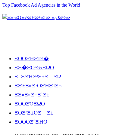
Top Facebook Ad Agencies in the World
ΞΟΟΞΉΞΊΞ�
ΞΞ�ΞΌΞ½ΞΏΟ
Ξ. ΞΞΉΞ³Ξ±Ξ―ΞΏ
ΞΞΈΞ»Ξ·ΟΞΉΞΊΞ¬
ΞΞ»Ξ»Ξ¬Ξ΄Ξ±
ΞΟΟΞΌΞΏΟ
ΞΟΞ³Ξ±ΟΞ―Ξ±
ΞΟΟΟΞ΅ΞΉΟ