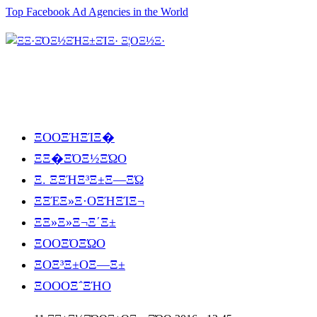
Top Facebook Ad Agencies in the World
ΞΟΟΞΉΞΊΞ�
ΞΞ�ΞΌΞ½ΞΏΟ
Ξ. ΞΞΉΞ³Ξ±Ξ―ΞΏ
ΞΞΈΞ»Ξ·ΟΞΉΞΊΞ¬
ΞΞ»Ξ»Ξ¬Ξ΄Ξ±
ΞΟΟΞΌΞΏΟ
ΞΟΞ³Ξ±ΟΞ―Ξ±
ΞΟΟΟΞ΅ΞΉΟ