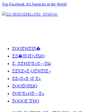
Top Facebook Ad Agencies in the World
ΞΟΟΞΉΞΊΞ�
ΞΞ�ΞΌΞ½ΞΏΟ
Ξ. ΞΞΉΞ³Ξ±Ξ―ΞΏ
ΞΞΈΞ»Ξ·ΟΞΉΞΊΞ¬
ΞΞ»Ξ»Ξ¬Ξ΄Ξ±
ΞΟΟΞΌΞΏΟ
ΞΟΞ³Ξ±ΟΞ―Ξ±
ΞΟΟΟΞ΅ΞΉΟ