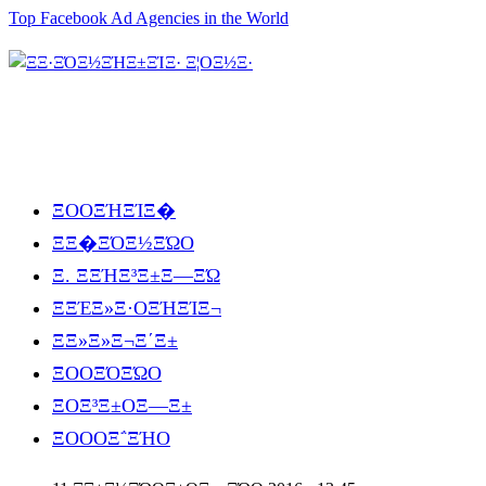
Top Facebook Ad Agencies in the World
ΞΟΟΞΉΞΊΞ�
ΞΞ�ΞΌΞ½ΞΏΟ
Ξ. ΞΞΉΞ³Ξ±Ξ―ΞΏ
ΞΞΈΞ»Ξ·ΟΞΉΞΊΞ¬
ΞΞ»Ξ»Ξ¬Ξ΄Ξ±
ΞΟΟΞΌΞΏΟ
ΞΟΞ³Ξ±ΟΞ―Ξ±
ΞΟΟΟΞ΅ΞΉΟ