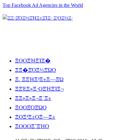
Top Facebook Ad Agencies in the World
ΞΟΟΞΉΞΊΞ�
ΞΞ�ΞΌΞ½ΞΏΟ
Ξ. ΞΞΉΞ³Ξ±Ξ―ΞΏ
ΞΞΈΞ»Ξ·ΟΞΉΞΊΞ¬
ΞΞ»Ξ»Ξ¬Ξ΄Ξ±
ΞΟΟΞΌΞΏΟ
ΞΟΞ³Ξ±ΟΞ―Ξ±
ΞΟΟΟΞ΅ΞΉΟ