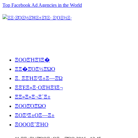
Top Facebook Ad Agencies in the World
ΞΟΟΞΉΞΊΞ�
ΞΞ�ΞΌΞ½ΞΏΟ
Ξ. ΞΞΉΞ³Ξ±Ξ―ΞΏ
ΞΞΈΞ»Ξ·ΟΞΉΞΊΞ¬
ΞΞ»Ξ»Ξ¬Ξ΄Ξ±
ΞΟΟΞΌΞΏΟ
ΞΟΞ³Ξ±ΟΞ―Ξ±
ΞΟΟΟΞ΅ΞΉΟ