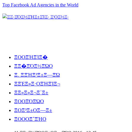
Top Facebook Ad Agencies in the World
ΞΟΟΞΉΞΊΞ�
ΞΞ�ΞΌΞ½ΞΏΟ
Ξ. ΞΞΉΞ³Ξ±Ξ―ΞΏ
ΞΞΈΞ»Ξ·ΟΞΉΞΊΞ¬
ΞΞ»Ξ»Ξ¬Ξ΄Ξ±
ΞΟΟΞΌΞΏΟ
ΞΟΞ³Ξ±ΟΞ―Ξ±
ΞΟΟΟΞ΅ΞΉΟ